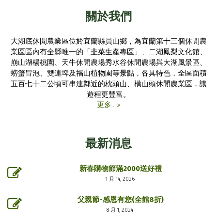
關於我們
大湖底休閒農業區位於宜蘭縣員山鄉，為宜蘭第十三個休閒農
業區區內有全縣唯一的「韭菜生產專區」、二湖鳳梨文化館、
崩山湖楊桃園、天牛休閒農場秀水谷休閒農場與大湖風景區、
螃蟹冒泡、雙連埤及福山植物園等景點，各具特色，全區面積
五百七十二公頃可串連鄰近的枕頭山、橫山頭休閒農業區，讓
遊程更豐富。
更多...
最新消息
新春購物節滿2000送好禮
1 月 14, 2026
父親節-感恩有您(全館8折)
8 月 1, 2024