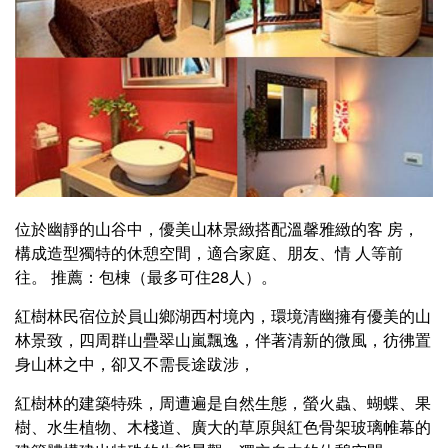
位於幽靜的山谷中，優美山林景緻搭配溫馨雅緻的客 房，
構成造型獨特的休憩空間，適合家庭、朋友、情 人等前
往。 推薦：包棟（最多可住28人）。
紅樹林民宿位於員山鄉湖西村境內，環境清幽擁有優美的山
林景致，四周群山疊翠山嵐飄逸，伴著清新的微風，彷彿置
身山林之中，卻又不需長途跋涉，
紅樹林的建築特殊，周遭遍是自然生態，螢火蟲、蝴蝶、果
樹、水生植物、木棧道、廣大的草原與紅色骨架玻璃帷幕的