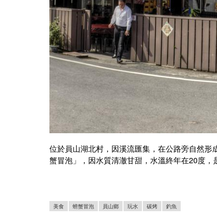
位於員山湖北村，因溪流匯集，在公路旁自然形
蟹冒泡」，因水質清澈甘甜，水溫終年在20度，
美食
螃蟹冒泡
員山鄉
玩水
碳烤
釣魚