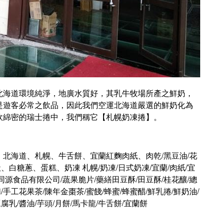
北海道環境純淨，地廣水質好，其乳牛牧場所產之鮮奶，
是遊客必常之飲品，因此我們空運北海道嚴選的鮮奶化為
軟綿密的瑞士捲中，我們稱它【札幌奶凍捲】。
北海道、札幌、牛舌餅、宜蘭紅麴肉紙、肉乾/黑豆油/花
、白糖蔥、蛋糕、奶凍 札幌/奶凍/日式奶凍/宜蘭/肉紙/宜
同源食品有限公司/蔬果脆片/藥繕田豆酥/田豆酥/桂花釀/總
脯/手工花果茶/陳年金棗茶/蜜餞/蜂蜜/蜂蜜醋/鮮乳捲/鮮奶油/
豆腐乳/醬油/芋頭/月餅/馬卡龍/牛舌餅/宜蘭餅