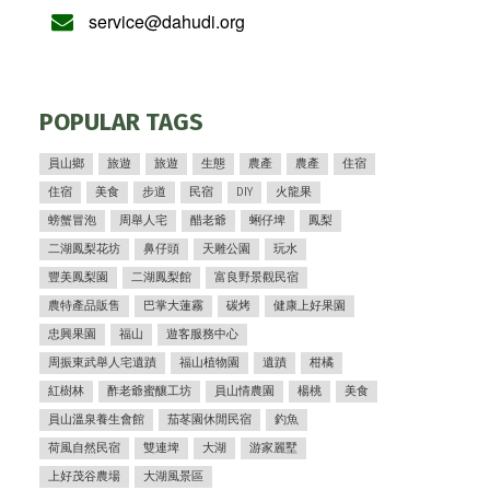
service@dahudi.org
POPULAR TAGS
員山鄉
旅遊
旅遊
生態
農產
農產
住宿
住宿
美食
步道
民宿
DIY
火龍果
螃蟹冒泡
周舉人宅
醋老爺
蜊仔埤
鳳梨
二湖鳳梨花坊
鼻仔頭
天雕公園
玩水
豐美鳳梨園
二湖鳳梨館
富良野景觀民宿
農特產品販售
巴掌大蓮霧
碳烤
健康上好果園
忠興果園
福山
遊客服務中心
周振東武舉人宅遺蹟
福山植物園
遺蹟
柑橘
紅樹林
酢老爺蜜釀工坊
員山情農園
楊桃
美食
員山溫泉養生會館
茄苳園休閒民宿
釣魚
荷風自然民宿
雙連埤
大湖
游家麗墅
上好茂谷農場
大湖風景區