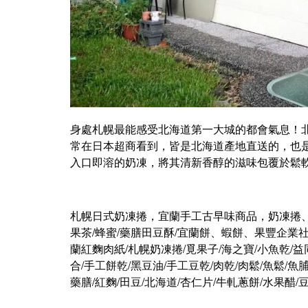
身處札幌最能感受北海道第一大城的都會氣息！
常在日本超商看到，皆是北海道產地直送的，也
入口即溶的奶凍，將其清新香醇的滋味包覆於鬆
札幌日式奶凍捲，宜蘭手工古早味商品，奶凍捲、
果茶/蜂蜜/藥膳田豆酥/宜蘭餅、蝦餅、果豐企業社
蘭紅麴肉紙/札幌奶凍捲/覓果子/海之寶/小魚乾/益
合/手工餅乾/黑豆油/手工豆乾/肉乾/肉鬆/魚鬆/魚
藥膳/紅麴/田豆/北海道/杏仁片/牛軋蔥餅/水果醋/