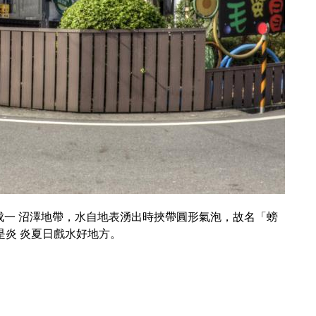
成一 沼澤地帶，水自地表湧出時挾帶圓形氣泡，故名「螃
是炎 炎夏日戲水好地方。