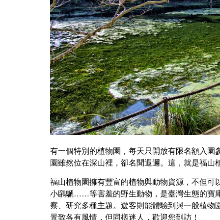
有一個特別的植物園，每天只開放有限名額入園
園雖然位在深山裡，卻名聞遐邇。這，就是福山
福山植物園擁有豐富的植物與動物資源，不但可
小鸊鷈……等害羞的野生動物，是臺灣生態的寶
察、研究多種主題。遊客則能體驗到與一般植物
景致各有風情，但同樣迷人，歡迎您到訪！