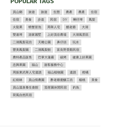
POPULAR TAGS
員山鄉
旅遊
旅遊
生態
農產
農產
住宿
住宿
美食
步道
民宿
DIY
蜊仔埤
鳳梨
火龍果
螃蟹冒泡
周舉人宅
醋老爺
大湖
雙連埤
游家麗墅
上好茂谷農場
大湖風景區
二湖鳳梨花坊
天雕公園
鼻仔頭
玩水
豐美鳳梨園
二湖鳳梨館
富良野景觀民宿
農特產品販售
巴掌大蓮霧
碳烤
健康上好果園
忠興果園
福山
遊客服務中心
周振東武舉人宅遺蹟
福山植物園
遺蹟
柑橘
紅樹林
員山情農園
酢老爺蜜釀工坊
楊桃
美食
員山溫泉養生會館
茄苳園休閒民宿
釣魚
荷風自然民宿