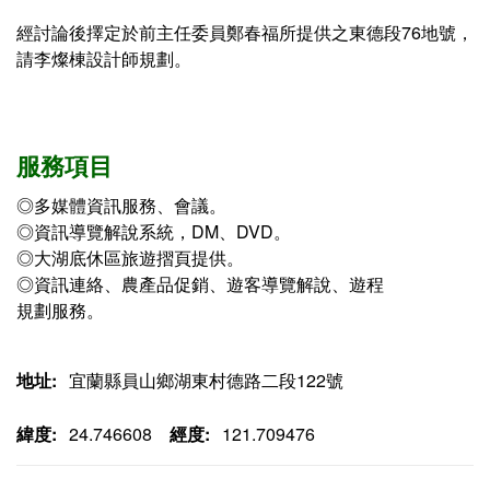
經討論後擇定於前主任委員鄭春福所提供之東德段76地號，
請李燦棟設計師規劃。
服務項目
◎多媒體資訊服務、會議。
◎資訊導覽解說系統，DM、DVD。
◎大湖底休區旅遊摺頁提供。
◎資訊連絡、農產品促銷、遊客導覽解說、遊程
規劃服務。
地址:
宜蘭縣員山鄉湖東村德路二段122號
緯度:
24.746608
經度:
121.709476