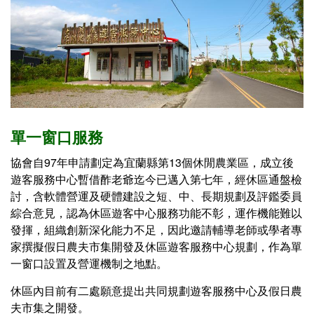
單一窗口服務
協會自97年申請劃定為宜蘭縣第13個休閒農業區，成立後
遊客服務中心暫借酢老爺迄今已邁入第七年，經休區通盤檢
討，含軟體營運及硬體建設之短、中、長期規劃及評鑑委員
綜合意見，認為休區遊客中心服務功能不彰，運作機能難以
發揮，組織創新深化能力不足，因此邀請輔導老師或學者專
家撰擬假日農夫市集開發及休區遊客服務中心規劃，作為單
一窗口設置及營運機制之地點。
休區內目前有二處願意提出共同規劃遊客服務中心及假日農
夫市集之開發。