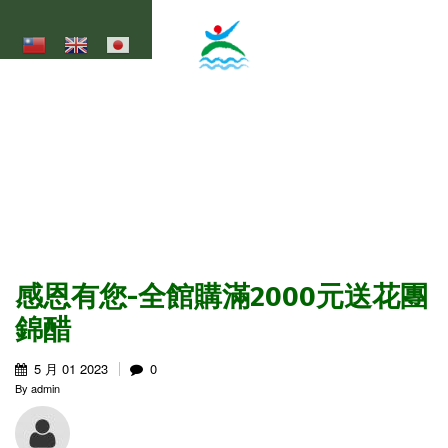
移至主內容
大湖底休閒農業區
Dahudi Agricultural Leisure Area
感恩有您-全館購滿2000元送花團
錦醋
5 月
01
2023
0
By
admin